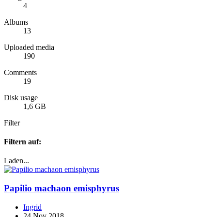
4
Albums
13
Uploaded media
190
Comments
19
Disk usage
1,6 GB
Filter
Filtern auf:
Laden...
Papilio machaon emisphyrus
Ingrid
24 Nov 2018