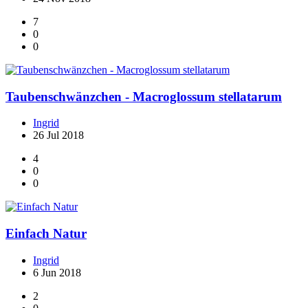
7
0
0
Taubenschwänzchen - Macroglossum stellatarum
Ingrid
26 Jul 2018
4
0
0
Einfach Natur
Ingrid
6 Jun 2018
2