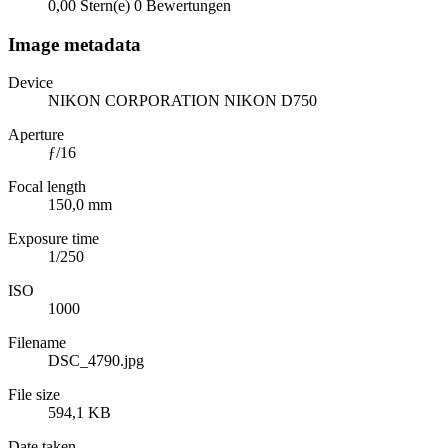
0,00 Stern(e)
0 Bewertungen
Image metadata
Device
NIKON CORPORATION NIKON D750
Aperture
ƒ/16
Focal length
150,0 mm
Exposure time
1/250
ISO
1000
Filename
DSC_4790.jpg
File size
594,1 KB
Date taken