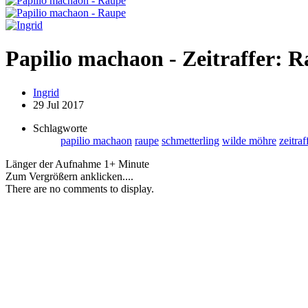
Papilio machaon - Zeitraffer: 
Ingrid
29 Jul 2017
Schlagworte
papilio machaon
raupe
schmetterling
wilde möhre
zeitraf
Länger der Aufnahme 1+ Minute
Zum Vergrößern anklicken....
There are no comments to display.